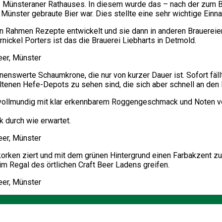
s Münsteraner Rathauses. In diesem wurde das – nach der zum 
Münster gebraute Bier war. Dies stellte eine sehr wichtige Einna
nen Rahmen Rezepte entwickelt und sie dann in anderen Brauereien
ickel Porters ist das die Brauerei Liebharts in Detmold.
nswerte Schaumkrone, die nur von kurzer Dauer ist. Sofort fällt
enen Hefe-Depots zu sehen sind, die sich aber schnell an den
 vollmundig mit klar erkennbarem Roggengeschmack und Noten von
 durch wie erwartet.
nkorken ziert und mit dem grünen Hintergrund einen Farbakzent 
im Regal des örtlichen Craft Beer Ladens greifen.