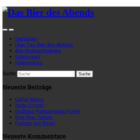
Startseite
Über Das Bier des Abends
Alle Weihnachtsbiere
Impressum
Datenschutz
Suche
Neueste Beiträge
Gaffel Wiess
Nolte Cristall
Gruthaus Pumpernickel Porter
Boje Bräu Tünnes
Pelicon Yes Boss!
Neueste Kommentare