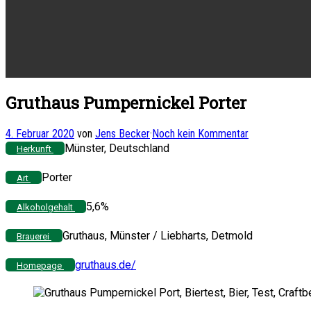
Gruthaus Pumpernickel Porter
4. Februar 2020
von
Jens Becker
·
Noch kein Kommentar
Münster, Deutschland
Herkunft
Porter
Art
5,6%
Alkoholgehalt
Gruthaus, Münster / Liebharts, Detmold
Brauerei
gruthaus.de/
Homepage