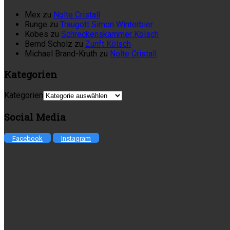
Mex
zu
Nolte Cristall
Runge
zu
Traugott Simon Winterbier
Köbes
zu
Schreckenskammer Kölsch
Bernd Scholz
zu
Zunft Kölsch
Michael Brand-Kruth
zu
Nolte Cristall
Kategorien
Kategorien
Social Media
Facebook
Instagram