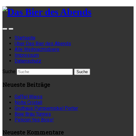
Startseite
Über Das Bier des Abends
Alle Weihnachtsbiere
Impressum
Datenschutz
Suche
Neueste Beiträge
Gaffel Wiess
Nolte Cristall
Gruthaus Pumpernickel Porter
Boje Bräu Tünnes
Pelicon Yes Boss!
Neueste Kommentare