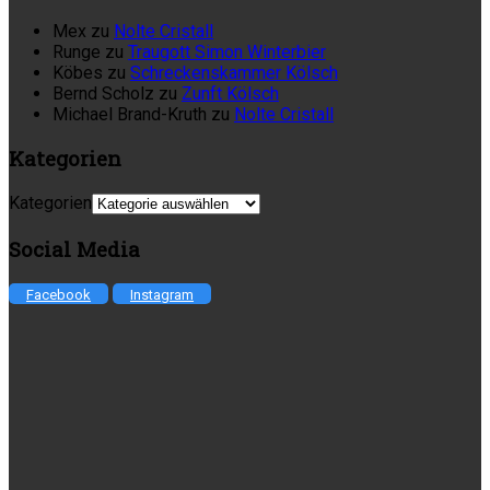
Mex
zu
Nolte Cristall
Runge
zu
Traugott Simon Winterbier
Köbes
zu
Schreckenskammer Kölsch
Bernd Scholz
zu
Zunft Kölsch
Michael Brand-Kruth
zu
Nolte Cristall
Kategorien
Kategorien
Social Media
Facebook
Instagram