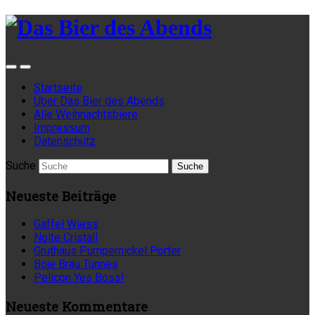
Startseite
Über Das Bier des Abends
Alle Weihnachtsbiere
Impressum
Datenschutz
Suche
Neueste Beiträge
Gaffel Wiess
Nolte Cristall
Gruthaus Pumpernickel Porter
Boje Bräu Tünnes
Pelicon Yes Boss!
Neueste Kommentare