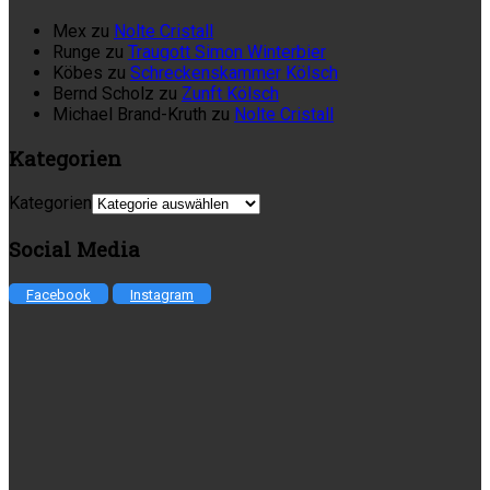
Mex
zu
Nolte Cristall
Runge
zu
Traugott Simon Winterbier
Köbes
zu
Schreckenskammer Kölsch
Bernd Scholz
zu
Zunft Kölsch
Michael Brand-Kruth
zu
Nolte Cristall
Kategorien
Kategorien
Social Media
Facebook
Instagram