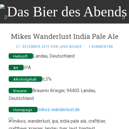
Mikes Wanderlust India Pale Ale
21. DEZEMBER 2015
VON
JENS BECKER
·
1 KOMMENTAR
Landau, Deutschland
Herkunft
IPA
Art
6,5%
Alkoholgehalt
Brauerei Krieger, 94405 Landau,
Brauerei
Deutschland
mikes-wanderlust.de
Homepage