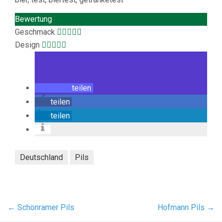
Bewertung
Geschmack
Design
teilen
teilen
teilen
Deutschland
Pils
←
Schönramer Pils
Hofmann Pils
→