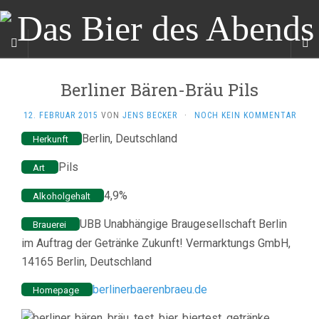
Berliner Bären-Bräu Pils
12. FEBRUAR 2015
VON
JENS BECKER
·
NOCH KEIN KOMMENTAR
Berlin, Deutschland
Herkunft
Pils
Art
4,9%
Alkoholgehalt
UBB Unabhängige Braugesellschaft Berlin
Brauerei
im Auftrag der Getränke Zukunft! Vermarktungs GmbH,
14165 Berlin, Deutschland
berlinerbaerenbraeu.de
Homepage