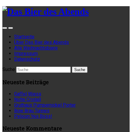
Startseite
Über Das Bier des Abends
Alle Weihnachtsbiere
Impressum
Datenschutz
Suche
Neueste Beiträge
Gaffel Wiess
Nolte Cristall
Gruthaus Pumpernickel Porter
Boje Bräu Tünnes
Pelicon Yes Boss!
Neueste Kommentare