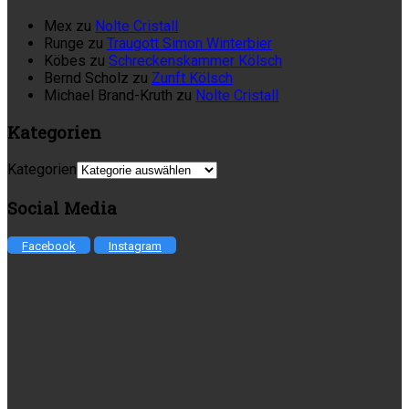
Mex
zu
Nolte Cristall
Runge
zu
Traugott Simon Winterbier
Köbes
zu
Schreckenskammer Kölsch
Bernd Scholz
zu
Zunft Kölsch
Michael Brand-Kruth
zu
Nolte Cristall
Kategorien
Kategorien
Social Media
Facebook
Instagram