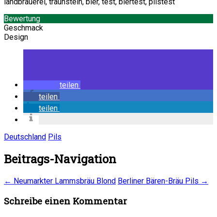
Bewertung
Geschmack
Design
teilen
teilen
teilen
Deutschland
Pils
Beitrags-Navigation
←
Neumarkter Lammsbräu Blond
Berliner Bären-Bräu Pils
→
Schreibe einen Kommentar