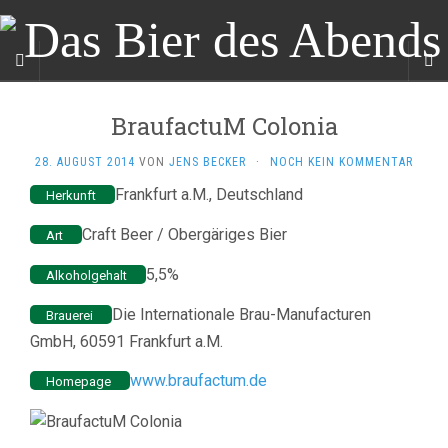
BraufactuM Colonia
28. AUGUST 2014
VON
JENS BECKER
·
NOCH KEIN KOMMENTAR
Frankfurt a.M., Deutschland
Herkunft
Craft Beer / Obergäriges Bier
Art
5,5%
Alkoholgehalt
Die Internationale Brau-Manufacturen
Brauerei
GmbH, 60591 Frankfurt a.M.
www.braufactum.de
Homepage