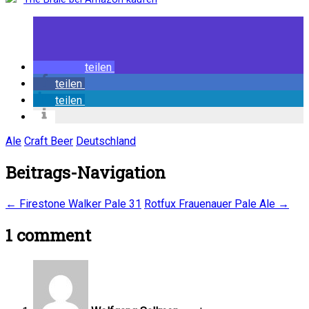
teilen
teilen
teilen
Ale
Craft Beer
Deutschland
Beitrags-Navigation
←
Firestone Walker Pale 31
Rotfux Frauenauer Pale Ale
→
1 comment