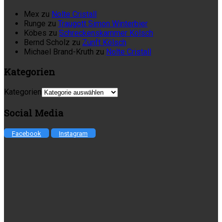
Mex
zu
Nolte Cristall
Runge
zu
Traugott Simon Winterbier
Köbes
zu
Schreckenskammer Kölsch
Bernd Scholz
zu
Zunft Kölsch
Michael Brand-Kruth
zu
Nolte Cristall
Kategorien
Kategorien
Social Media
Facebook
Instagram