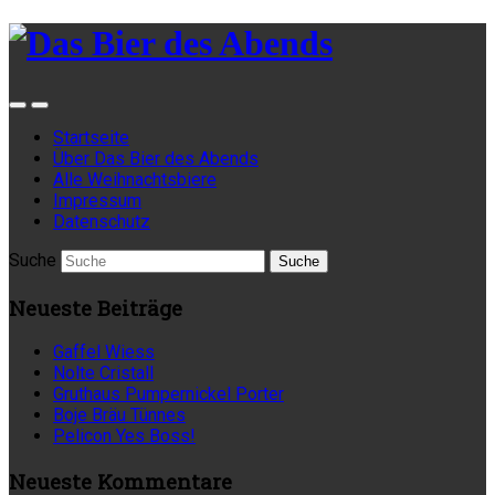
Startseite
Über Das Bier des Abends
Alle Weihnachtsbiere
Impressum
Datenschutz
Suche
Neueste Beiträge
Gaffel Wiess
Nolte Cristall
Gruthaus Pumpernickel Porter
Boje Bräu Tünnes
Pelicon Yes Boss!
Neueste Kommentare