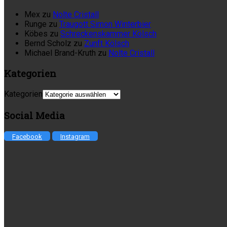
Mex
zu
Nolte Cristall
Runge
zu
Traugott Simon Winterbier
Köbes
zu
Schreckenskammer Kölsch
Bernd Scholz
zu
Zunft Kölsch
Michael Brand-Kruth
zu
Nolte Cristall
Kategorien
Kategorien
Social Media
Facebook
Instagram