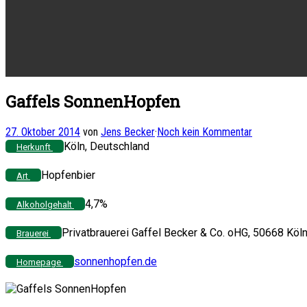
Gaffels SonnenHopfen
27. Oktober 2014
von
Jens Becker
·
Noch kein Kommentar
Köln, Deutschland
Herkunft
Hopfenbier
Art
4,7%
Alkoholgehalt
Privatbrauerei Gaffel Becker & Co. oHG, 50668 Köl
Brauerei
sonnenhopfen.de
Homepage