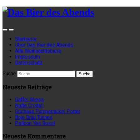
Startseite
Über Das Bier des Abends
Alle Weihnachtsbiere
Impressum
Datenschutz
Suche
Neueste Beiträge
Gaffel Wiess
Nolte Cristall
Gruthaus Pumpernickel Porter
Boje Bräu Tünnes
Pelicon Yes Boss!
Neueste Kommentare