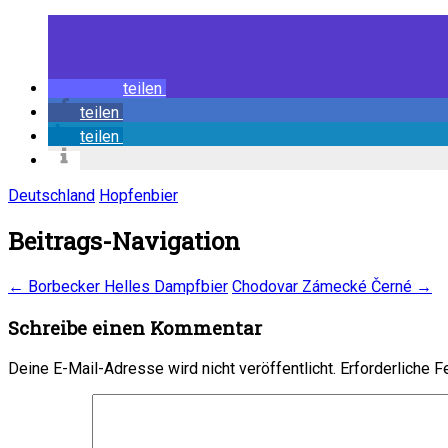
teilen
teilen
teilen
Deutschland
Hopfenbier
Beitrags-Navigation
←
Borbecker Helles Dampfbier
Chodovar Zámecké Černé
→
Schreibe einen Kommentar
Deine E-Mail-Adresse wird nicht veröffentlicht.
Erforderliche F