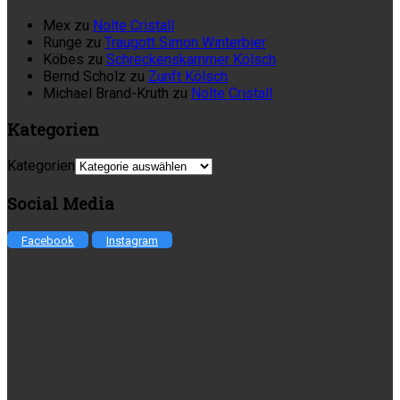
Mex
zu
Nolte Cristall
Runge
zu
Traugott Simon Winterbier
Köbes
zu
Schreckenskammer Kölsch
Bernd Scholz
zu
Zunft Kölsch
Michael Brand-Kruth
zu
Nolte Cristall
Kategorien
Kategorien
Social Media
Facebook
Instagram