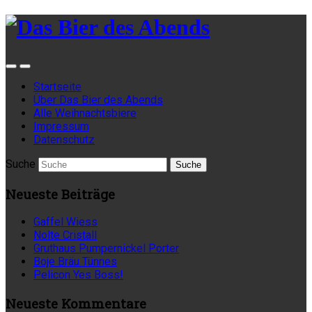
Startseite
Über Das Bier des Abends
Alle Weihnachtsbiere
Impressum
Datenschutz
Suche
Neueste Beiträge
Gaffel Wiess
Nolte Cristall
Gruthaus Pumpernickel Porter
Boje Bräu Tünnes
Pelicon Yes Boss!
Neueste Kommentare