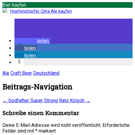
Bier kaufen
Hopfenstopfer Citra Ale kaufen
teilen
teilen
teilen
Ale
Craft Beer
Deutschland
Beitrags-Navigation
←
Godfather Super Strong
Rats Kölsch
→
Schreibe einen Kommentar
Deine E-Mail-Adresse wird nicht veröffentlicht.
Erforderliche
Felder sind mit
*
markiert