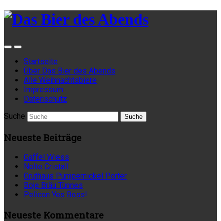
Startseite
Über Das Bier des Abends
Alle Weihnachtsbiere
Impressum
Datenschutz
Suche
Neueste Beiträge
Gaffel Wiess
Nolte Cristall
Gruthaus Pumpernickel Porter
Boje Bräu Tünnes
Pelicon Yes Boss!
Neueste Kommentare