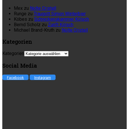
Mex
zu
Nolte Cristall
Runge
zu
Traugott Simon Winterbier
Köbes
zu
Schreckenskammer Kölsch
Bernd Scholz
zu
Zunft Kölsch
Michael Brand-Kruth
zu
Nolte Cristall
Kategorien
Kategorien
Social Media
Facebook
Instagram