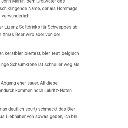
 John Martin, dem Großvater des
glisch klingende Name, der als Hommage
r verwunderlich.
nter Lizenz Softdrinks für Schweppes ab
te Xmas Beer wird aber von der
eringe Schaumkrone ist schneller weg als
m Abgang eher sauer. All diese
hendurch kommen noch Lakritz-Noten
man deutlich spürt) schmeckt das Bier
aus Liebhaber von sowas geben, ich bin