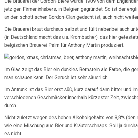
Die Brauerei der Gordon-Biere wurde 1909 von dem Engländer
jetzigen Firmeninhabers, in Belgien gegründet. So ist der en
an den schottischen Gordon-Clan gedacht ist, auch nicht weite
Die Brauerei braut durchaus selbst und füllt nebenbei auch u
(in Deutschland macht das u.a. Krombacher), das hier geteste
belgischen Brauerei Palm für Anthony Martin produziert.
Im Glas zeigt das Bier ein dunkles Bernstein als Farbe, die g
man schauen kann. Der Geruch ist sehr säuerlich.
Im Antrunk ist das Bier erst süß, kurz darauf dann bitter und i
verschiedenen Geschmäcker innerhalb kürzester Zeit, zwisc
durch.
Nicht zuletzt wegen des hohen Alkoholgehalts von 8,8% (den 
wie eine Mischung aus Bier und Kräuterschnaps. Soll ja durch
es nicht.