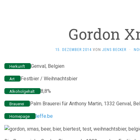
Gordon X
15. DEZEMBER 2014
VON
JENS BECKER
·
NO
Genval, Belgien
Herkunft
Festbier / Weihnachtsbier
Art
8,8%
Alkoholgehalt
Palm Brauerei für Anthony Martin, 1332 Genval, Be
Brauerei
leffe.be
Homepage