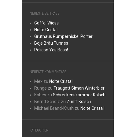
NEUESTE BEITRÄGE
Gaffel Wiess
Nolte Cristall
Gruthaus Pumpernickel Porter
Boje Bräu Tünnes
Pelicon Yes Boss!
NEUESTE KOMMENTARE
Mex
zu
Nolte Cristall
Runge
zu
Traugott Simon Winterbier
Köbes
zu
Schreckenskammer Kölsch
Bernd Scholz
zu
Zunft Kölsch
Michael Brand-Kruth
zu
Nolte Cristall
KATEGORIEN