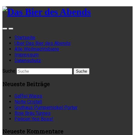
Startseite
Über Das Bier des Abends
Alle Weihnachtsbiere
Impressum
Datenschutz
Suche
Neueste Beiträge
Gaffel Wiess
Nolte Cristall
Gruthaus Pumpernickel Porter
Boje Bräu Tünnes
Pelicon Yes Boss!
Neueste Kommentare