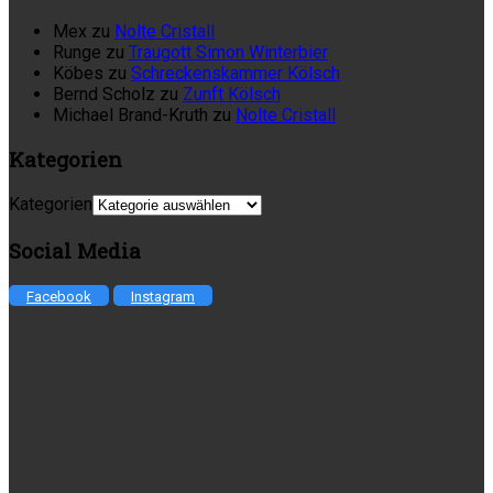
Mex
zu
Nolte Cristall
Runge
zu
Traugott Simon Winterbier
Köbes
zu
Schreckenskammer Kölsch
Bernd Scholz
zu
Zunft Kölsch
Michael Brand-Kruth
zu
Nolte Cristall
Kategorien
Kategorien
Social Media
Facebook
Instagram