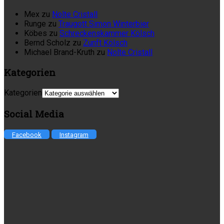
Mex
zu
Nolte Cristall
Runge
zu
Traugott Simon Winterbier
Köbes
zu
Schreckenskammer Kölsch
Bernd Scholz
zu
Zunft Kölsch
Michael Brand-Kruth
zu
Nolte Cristall
Kategorien
Kategorien
Social Media
Facebook
Instagram