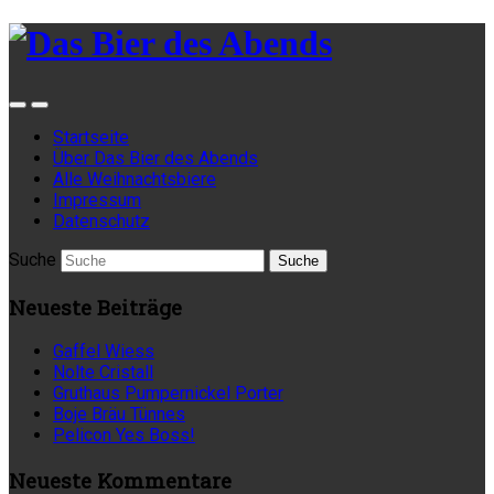
Startseite
Über Das Bier des Abends
Alle Weihnachtsbiere
Impressum
Datenschutz
Suche
Neueste Beiträge
Gaffel Wiess
Nolte Cristall
Gruthaus Pumpernickel Porter
Boje Bräu Tünnes
Pelicon Yes Boss!
Neueste Kommentare