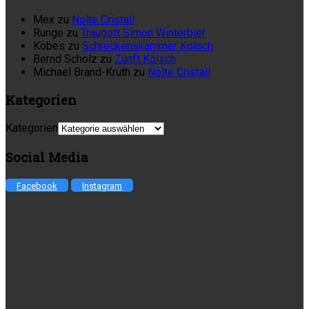
Mex
zu
Nolte Cristall
Runge
zu
Traugott Simon Winterbier
Köbes
zu
Schreckenskammer Kölsch
Bernd Scholz
zu
Zunft Kölsch
Michael Brand-Kruth
zu
Nolte Cristall
Kategorien
Kategorien
Social Media
Facebook
Instagram