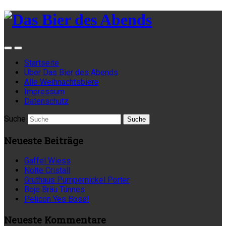
Startseite
Über Das Bier des Abends
Alle Weihnachtsbiere
Impressum
Datenschutz
Suche
Neueste Beiträge
Gaffel Wiess
Nolte Cristall
Gruthaus Pumpernickel Porter
Boje Bräu Tünnes
Pelicon Yes Boss!
Neueste Kommentare