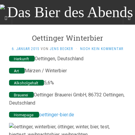
Oettinger Winterbier
6. JANUAR 2015
VON
JENS BECKER
·
NOCH KEIN KOMMENTAR
Oettingen, Deutschland
Herkunft
Märzen / Winterbier
Art
5,6%
Alkoholgehalt
Oettinger Brauerei GmbH, 86732 Oettingen,
Brauerei
Deutschland
oettinger-bier.de
Homepage