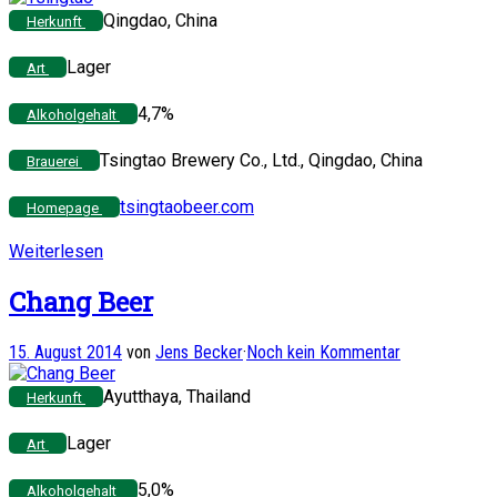
Qingdao, China
Herkunft
Lager
Art
4,7%
Alkoholgehalt
Tsingtao Brewery Co., Ltd., Qingdao, China
Brauerei
tsingtaobeer.com
Homepage
Weiterlesen
Chang Beer
15. August 2014
von
Jens Becker
·
Noch kein Kommentar
Ayutthaya, Thailand
Herkunft
Lager
Art
5,0%
Alkoholgehalt