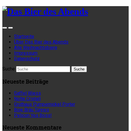
Startseite
Über Das Bier des Abends
Alle Weihnachtsbiere
Impressum
Datenschutz
Suche
Neueste Beiträge
Gaffel Wiess
Nolte Cristall
Gruthaus Pumpernickel Porter
Boje Bräu Tünnes
Pelicon Yes Boss!
Neueste Kommentare