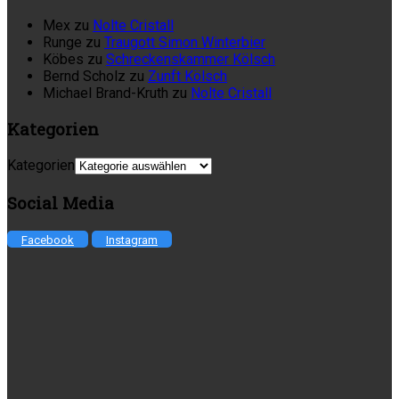
Mex
zu
Nolte Cristall
Runge
zu
Traugott Simon Winterbier
Köbes
zu
Schreckenskammer Kölsch
Bernd Scholz
zu
Zunft Kölsch
Michael Brand-Kruth
zu
Nolte Cristall
Kategorien
Kategorien
Social Media
Facebook
Instagram