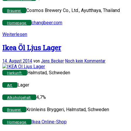
Cosmos Brewery Co., Ltd., Ayutthaya, Thailand
Brauerei
changbeer.com
Homepage
Weiterlesen
Ikea Öl Ljus Lager
14. August 2014
von
Jens Becker
·
Noch kein Kommentar
Halmstad, Schweden
Herkunft
Lager
Art
4,7%
Alkoholgehalt
Krönleins Bryggeri, Halmstad, Schweden
Brauerei
Ikea Online-Shop
Homepage