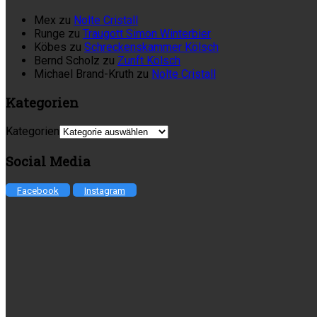
Mex
zu
Nolte Cristall
Runge
zu
Traugott Simon Winterbier
Köbes
zu
Schreckenskammer Kölsch
Bernd Scholz
zu
Zunft Kölsch
Michael Brand-Kruth
zu
Nolte Cristall
Kategorien
Kategorien
Social Media
Facebook
Instagram