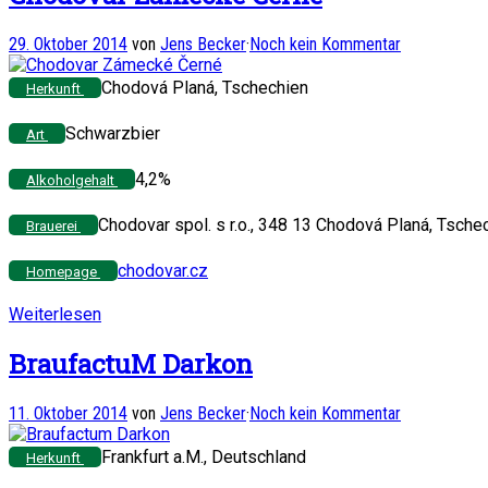
29. Oktober 2014
von
Jens Becker
·
Noch kein Kommentar
Chodová Planá, Tschechien
Herkunft
Schwarzbier
Art
4,2%
Alkoholgehalt
Chodovar spol. s r.o., 348 13 Chodová Planá, Tsche
Brauerei
chodovar.cz
Homepage
Weiterlesen
BraufactuM Darkon
11. Oktober 2014
von
Jens Becker
·
Noch kein Kommentar
Frankfurt a.M., Deutschland
Herkunft