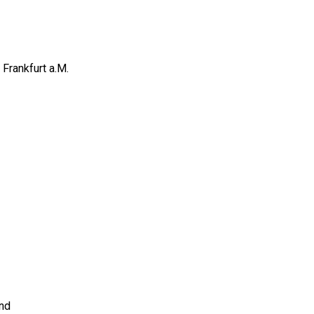
Frankfurt a.M.
and