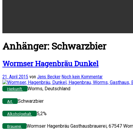
Anhänger: Schwarzbier
Wormser Hagenbräu Dunkel
21. April 2015
von
Jens Becker
·
Noch kein Kommentar
Worms, Deutschland
Herkunft
Schwarzbier
Art
5,2%
Alkoholgehalt
Wormser Hagenbräu Gasthausbrauerei, 67547 Wor
Brauerei