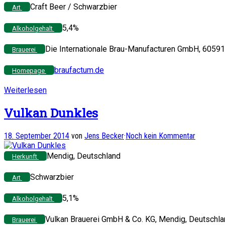
Craft Beer / Schwarzbier
Art
5,4%
Alkoholgehalt
Die Internationale Brau-Manufacturen GmbH, 60591 
Brauerei
braufactum.de
Homepage
Weiterlesen
Vulkan Dunkles
18. September 2014
von
Jens Becker
·
Noch kein Kommentar
Mendig, Deutschland
Herkunft
Schwarzbier
Art
5,1%
Alkoholgehalt
Vulkan Brauerei GmbH & Co. KG, Mendig, Deutschl
Brauerei