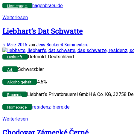
hagenbraeu.de
Homepage
Weiterlesen
Liebhart’s Dat Schwatte
5. März 2015
von
Jens Becker
·
4 Kommentare
Detmold, Deutschland
Herkunft
Schwarzbier
Art
4,6%
Alkoholgehalt
Liebhart’s Privatbrauerei GmbH & Co. KG, 32758 D
Brauerei
residenz-biere.de
Homepage
Weiterlesen
Chodovar Zámecké Černé