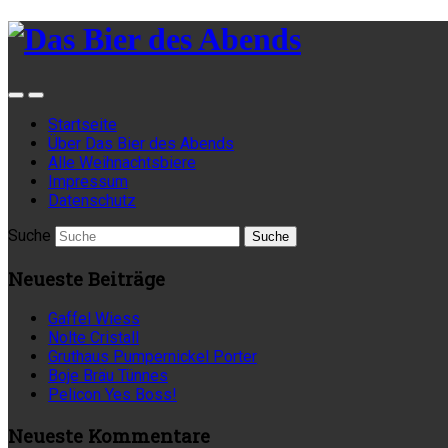
Startseite
Über Das Bier des Abends
Alle Weihnachtsbiere
Impressum
Datenschutz
Suche
Neueste Beiträge
Gaffel Wiess
Nolte Cristall
Gruthaus Pumpernickel Porter
Boje Bräu Tünnes
Pelicon Yes Boss!
Neueste Kommentare